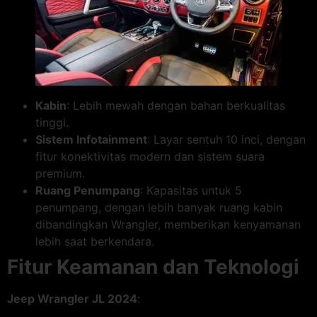
Kabin
: Lebih mewah dengan bahan berkualitas
tinggi.
Sistem Infotainment
: Layar sentuh 10 inci, dengan
fitur konektivitas modern dan sistem suara
premium.
Ruang Penumpang
: Kapasitas untuk 5
penumpang, dengan lebih banyak ruang kabin
dibandingkan Wrangler, memberikan kenyamanan
lebih saat berkendara.
Fitur Keamanan dan Teknologi
Jeep Wrangler JL 2024
: