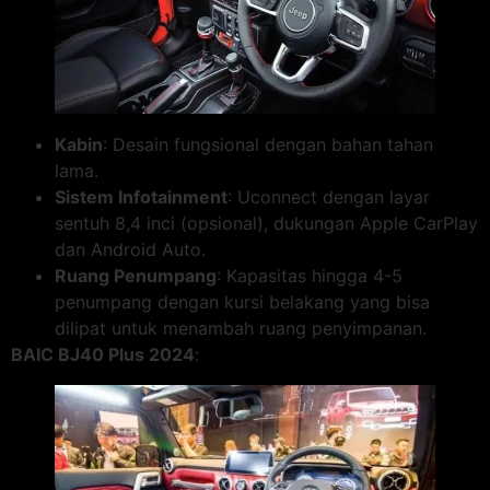
Kabin
: Desain fungsional dengan bahan tahan
lama.
Sistem Infotainment
: Uconnect dengan layar
sentuh 8,4 inci (opsional), dukungan Apple CarPlay
dan Android Auto.
Ruang Penumpang
: Kapasitas hingga 4-5
penumpang dengan kursi belakang yang bisa
dilipat untuk menambah ruang penyimpanan.
BAIC BJ40 Plus 2024
: