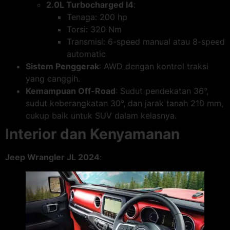
2.0L Turbocharged I4
:
Tenaga: 200 hp
Torsi: 320 Nm
Transmisi: 6-speed manual atau 8-speed
automatic
Sistem Penggerak
: AWD dengan kontrol traksi
yang canggih.
Kemampuan Off-Road
: Sudut pendekatan 36°,
sudut keberangkatan 30°, dan jarak tanah 210 mm,
cukup baik untuk SUV dalam kelasnya.
Interior dan Kenyamanan
Jeep Wrangler JL 2024
: