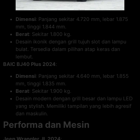
Dimensi
: Panjang sekitar 4.720 mm, lebar 1.875
mm, tinggi 1.844 mm.
Berat
: Sekitar 1.800 kg.
Desain ikonik dengan grill tujuh slot dan lampu
bulat. Tersedia dalam pilihan atap keras dan
lembut.
BAIC BJ40 Plus 2024
:
Dimensi
: Panjang sekitar 4.640 mm, lebar 1.855
mm, tinggi 1.835 mm.
Berat
: Sekitar 1.900 kg.
Desain modern dengan grill besar dan lampu LED
yang stylish. Memiliki tampilan yang lebih agresif
dan maskulin.
Performa dan Mesin
Jeep Wrangler JL 2024
: