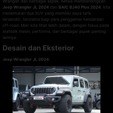
Wrangler dari berbagai aspek. Ketika membandingkan
Jeep Wrangler JL 2024
dan
BAIC BJ40 Plus 2024
, kita
menemukan dua SUV yang memiliki daya tarik
tersendiri, terutama bagi para penggemar kendaraan
off-road. Mari kita lihat lebih dalam, dengan fokus pada
statistik mesin, performa, dan berbagai aspek penting
lainnya.
Desain dan Eksterior
Jeep Wrangler JL 2024
: