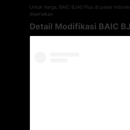
Untuk harga, BAIC BJ40 Plus di pasar Indones
disertakan.
Detail Modifikasi BAIC B