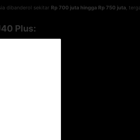
ia dibanderol sekitar
Rp 700 juta hingga Rp 750 juta
, ter
J40 Plus: