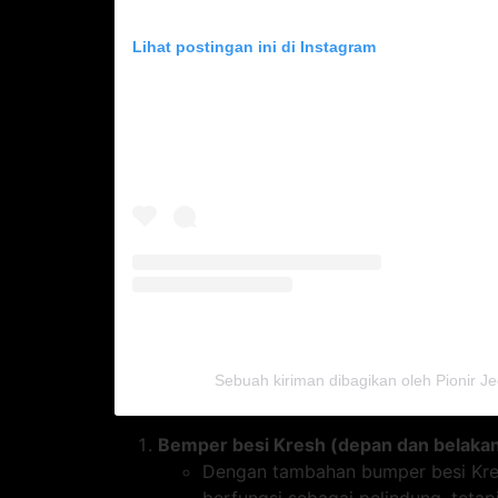
Lihat postingan ini di Instagram
Sebuah kiriman dibagikan oleh Pionir J
Bemper besi Kresh (depan dan belaka
Dengan tambahan bumper besi Kresh