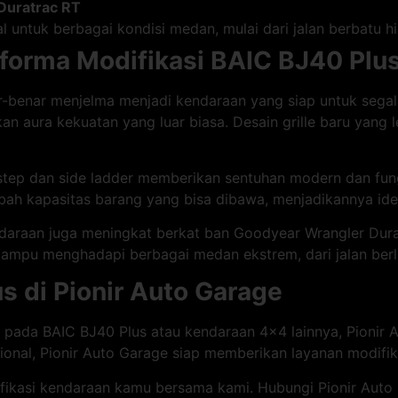
Duratrac RT
 untuk berbagai kondisi medan, mulai dari jalan berbatu h
forma Modifikasi BAIC BJ40 Plu
nar-benar menjelma menjadi kendaraan yang siap untuk seg
n aura kekuatan yang luar biasa. Desain grille baru yang 
step dan side ladder memberikan sentuhan modern dan fungs
ah kapasitas barang yang bisa dibawa, menjadikannya idea
endaraan juga meningkat berkat ban Goodyear Wrangler Du
mampu menghadapi berbagai medan ekstrem, dari jalan ber
s di Pionir Auto Garage
 pada BAIC BJ40 Plus atau kendaraan 4×4 lainnya, Pionir A
ional, Pionir Auto Garage siap memberikan layanan modifi
fikasi kendaraan kamu bersama kami. Hubungi Pionir Auto 