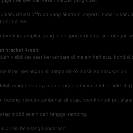
pi juga memberikan kesan macho yang kuat.
alam situasi offroad yang ekstrem, seperti menarik kenda
bobot 4 ton.
emberikan tampilan yang lebih sporty dan garang dengan wa
gan bracket Kresh
kan visibilitas saat berkendara di malam hari atau kondisi 
lintasi genangan air tanpa risiko mesin kemasukan air.
lebih mudah dan nyaman dengan adanya electric side step 
 barang bawaan tambahan di atap, cocok untuk perjalanan
 atap mobil selain dari tangga samping.
 di sisi belakang kendaraan.