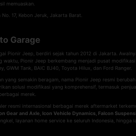
asil memuaskan.
 No. 17, Kebon Jeruk, Jakarta Barat.
uto Garage
i Pionir Jeep, berdiri sejak tahun 2012 di Jakarta. Awalny
ing waktu, Pionir Jeep berkembang menjadi pusat modifikas
ny, GWM Tank, BAIC BJ40, Toyota Hilux, dan Ford Ranger.
an yang semakin beragam, nama Pionir Jeep resmi beruba
n solusi modifikasi yang komprehensif, termasuk penjua
berbagai merek.
aler resmi internasional berbagai merek aftermarket terke
on Gear and Axle, Icon Vehicle Dynamics, Falcon Suspens
gkel, layanan home service ke seluruh Indonesia, hingga 