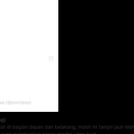
eep (@pionirjeep)
ng)
 di bagian depan dan belakang, mobil ini tampil jauh lebi