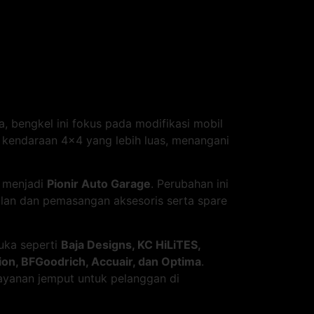
a, bengkel ini fokus pada modifikasi mobil
i kendaraan 4×4 yang lebih luas, menangani
h menjadi
Pionir Auto Garage
. Perubahan ini
lan dan pemasangan aksesoris serta spare
muka seperti
Baja Designs, KC HiLiTES,
ion, BFGoodrich, Accuair, dan Optima
.
layanan jemput untuk pelanggan di