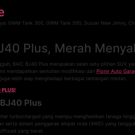
e
nya: GWM Tank 300, GWM Tank 500, Suzuki New Jimny, Cher
J40 Plus, Merah Menyal
ngguh, BAIC BJ40 Plus merupakan salah satu pilihan SUV 
 ini mendapatkan sentuhan modifikasi dari
Pionir Auto Gara
 juga lebih siap menghadapi berbagai tantangan medan.
0 PLUS!
 BJ40 Plus
liter turbocharged yang mampu menghasilkan tenaga hingga
n serta sistem penggerak empat roda (4WD) yang tangguh
offroad yang berat.