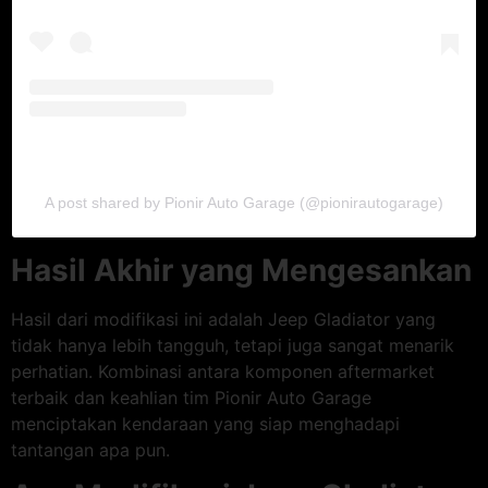
A post shared by Pionir Auto Garage (@pionirautogarage)
Hasil Akhir yang Mengesankan
Hasil dari modifikasi ini adalah Jeep Gladiator yang
tidak hanya lebih tangguh, tetapi juga sangat menarik
perhatian. Kombinasi antara komponen aftermarket
terbaik dan keahlian tim Pionir Auto Garage
menciptakan kendaraan yang siap menghadapi
tantangan apa pun.