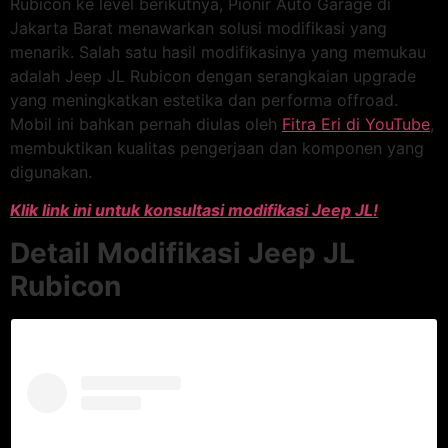
Rubicon ke level berikutnya, Pionir Auto Garage di
Jakarta Barat menawarkan solusi modifikasi yang
menarik. Salah satu hasil modifikasinya yang memukau
adalah Jeep JL Rubicon dengan serangkaian upgrade
yang meningkatkan estetika dan performa offroad.
Mobil ini bahkan pernah diulas oleh
Fitra Eri di YouTube
,
membuktikan kualitas pengerjaan dan komponen yang
digunakan.
Klik link ini untuk konsultasi modifikasi Jeep JL!
Detail Modifikasi Jeep JL
Rubicon