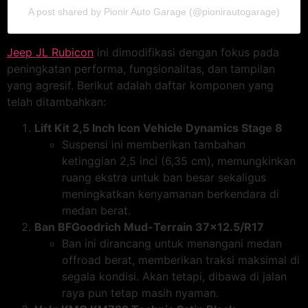
A post shared by Pionir Auto Garage (@pionirautogarage)
Jeep JL Rubicon
ini dimodifikasi dengan fokus pada
peningkatan performa, fungsionalitas, dan tampilan
yang agresif. Berikut adalah daftar komponen yang
telah ditambahkan:
Lift Kit 2,5 Inch Icon Vehicle Dynamics Stage 8
Suspensi ini memberikan tambahan
ketinggian 2,5 inci (6,35 cm), memungkinkan
ruang ekstra untuk ban besar sekaligus
meningkatkan kenyamanan berkendara di
medan berat.
Ban BFGoodrich Mud-Terrain 37×12.5/R17
Ban ini dirancang untuk menangani medan
offroad berat, memberikan traksi maksimal di
segala kondisi. Akan tetapi, dibawa di jalan
raya pun tetap masih nyaman.